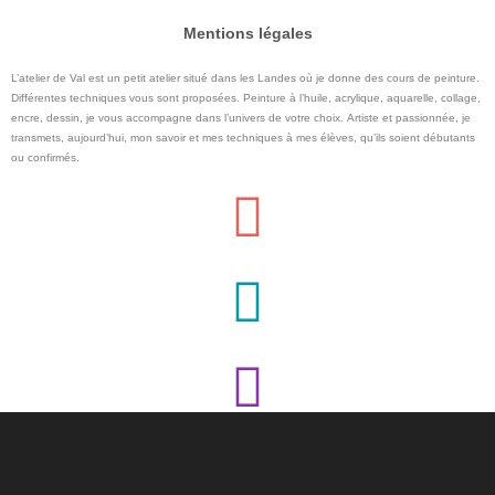
Mentions légales
L’atelier de Val est un petit atelier situé dans les Landes où je donne des cours de peinture.
Différentes techniques vous sont proposées. Peinture à l’huile, acrylique, aquarelle, collage,
encre, dessin, je vous accompagne dans l’univers de votre choix. Artiste et passionnée, je
transmets, aujourd’hui, mon savoir et mes techniques à mes élèves, qu’ils soient débutants
ou confirmés.